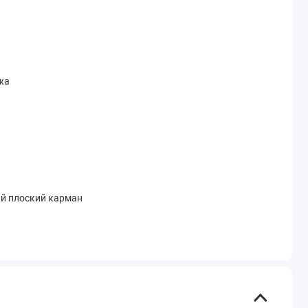
жа
ий плоский карман