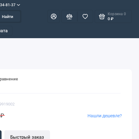
634-81-37
Корзина
0
Найти
0 ₽
лата
сравнение
99919002
 ₽
Нашли дешевле?
Быстрый заказ