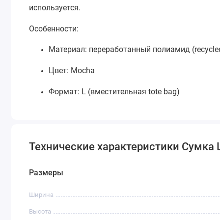
используется.
Особенности:
Материал: переработанный полиамид (recycle
Цвет: Mocha
Формат: L (вместительная tote bag)
Лёгкая и прочная
Складная конструкция
Технические характеристики Сумка Lo
Застёжка: молния и кнопка
Размеры
Подходит для работы, поездок и повседневн
Ширина
Идеальный выбор для тех, кто ценит комфорт, фун
Высота