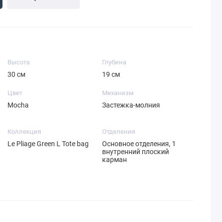
Высота
Глубина
30 см
19 см
Цвет
Механизм
Mocha
Застежка-молния
Коллекция
Отделения
Le Pliage Green L Tote bag
Основное отделения, 1
внутренний плоский
карман