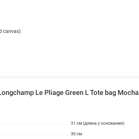
d canvas)
ngchamp Le Pliage Green L Tote bag Mocha
ого использования
31 см (длина у основания)
кциональность и осознанный подход к стилю.
30 см