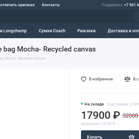
 отличить оригинал
Контакты
Поддержка
+7 901 
и Longchamp
Сумки Coach
Рюкзаки
Доставка и оп
e bag Mocha- Recycled canvas
ag Mocha- Recycled canvas
В избранное
В 
На складе
Код товара: L18
17900 ₽
32000
экономия 14100 ₽
Купить