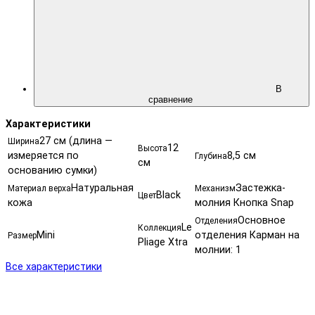
В
сравнение
Характеристики
27 см (длина —
Ширина
12
Высота
измеряется по
8,5 см
Глубина
см
основанию сумки)
Натуральная
Застежка-
Материал верха
Механизм
Black
Цвет
кожа
молния Кнопка Snap
Основное
Отделения
Le
Коллекция
Mini
отделения Карман на
Размер
Pliage Xtra
молнии: 1
Все характеристики