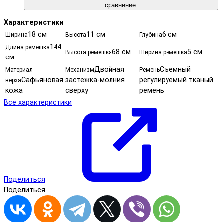
сравнение
Характеристики
18 см
11 см
6 см
Ширина
Высота
Глубина
144
Длина ремешка
68 см
5 см
Высота ремешка
Ширина ремешка
см
Двойная
Съемный
Материал
Механизм
Ремень
Сафьяновая
застежка-молния
регулируемый тканый
верха
кожа
сверху
ремень
Все характеристики
Поделиться
Поделиться