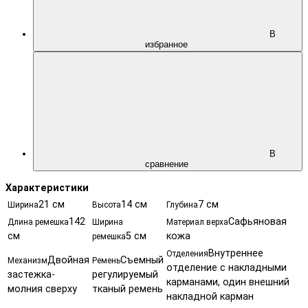
В
избранное
В
сравнение
Характеристики
21 см
14 см
7 см
Ширина
Высота
Глубина
142
Сафьяновая
Длина ремешка
Ширина
Материал верха
см
5 см
кожа
ремешка
Внутреннее
Отделения
Двойная
Съемный
Механизм
Ремень
отделение с накладными
застежка-
регулируемый
карманами, один внешний
молния сверху
тканый ремень
накладной карман