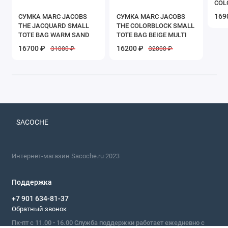
COL
TOT
169
СУМКА MARC JACOBS
СУМКА MARC JACOBS
THE JACQUARD SMALL
THE COLORBLOCK SMALL
TOTE BAG WARM SAND
TOTE BAG BEIGE MULTI
16700 ₽
16200 ₽
31000 ₽
32000 ₽
SACOCHE
Интернет-магазин Sacoche.ru 2023
Поддержка
+7 901 634-81-37
Обратный звонок
Пк-пт с 11.00 - 16.00 Служба поддержки работает ежедневно с