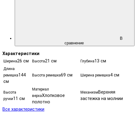
В
сравнение
Характеристики
26 см
21 см
13 см
Ширина
Высота
Глубина
Длина
144
69 см
4 см
ремешка
Высота ремешка
Ширина ремешка
см
Материал
Верхняя
Высота
Механизм
Хлопковое
верха
11 см
застежка на молнии
ручки
полотно
Все характеристики