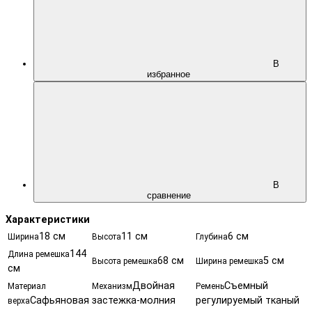
В
избранное
В
сравнение
Характеристики
18 см
11 см
6 см
Ширина
Высота
Глубина
144
Длина ремешка
68 см
5 см
Высота ремешка
Ширина ремешка
см
Двойная
Съемный
Материал
Механизм
Ремень
Сафьяновая
застежка-молния
регулируемый тканый
верха