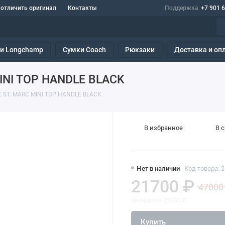
 отличить оригинал
Контакты
Поддержка
+7 901 
и Longchamp
Сумки Coach
Рюкзаки
Доставка и оп
INI TOP HANDLE BLACK
ST. MARC MINI TOP HANDLE BLACK
В избранное
В 
Нет в наличии
Код товара:
21700 ₽
47000
экономия 25300 ₽
Купить