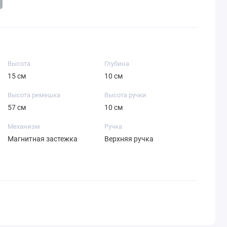
Высота
Глубина
15 см
10 см
Высота ремешка
Высота ручки
57 см
10 см
Механизм
Ручка
Магнитная застежка
Верхняя ручка