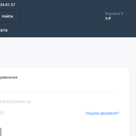
634-81-37
Корзина
0
Найти
0 ₽
лата
сравнение
 2P3HSC004H01-02
 ₽
Нашли дешевле?